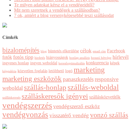
Te milyen adatokat kérsz el a vendégeidtől?
Mit nem szeretnek a vendégek a szállásodban?
7 ok, amiért a blog versenyképesebbé teszi szállásodat
Címkék
bizalomépítés
célok
Facebook
büntetés elkerülése
blog
email cím
fotós tipp
hírlevél
fotók
hiányosságok
hirdetés
honlap-analízis
hosszú hétvége
konkurencia
ingyenes honlap
ingyen weboldal
képek
keresőoptimalizálás
marketing
közvetlen foglalás
letölthető
logó
képgaléria
marketing eszközök
panaszkezelés
responsive
szállás-weboldal
szállás-honlap
weboldal
szálláskeresők igényei
szállásközvetítők
szálláskeresés
vendégszerzés
vendégszerző eszköz
vendégvonzás
vonzó szállás
visszatérő vendég