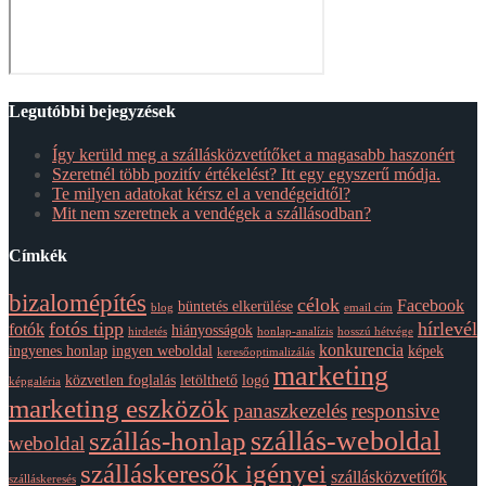
Legutóbbi bejegyzések
Így kerüld meg a szállásközvetítőket a magasabb haszonért
Szeretnél több pozitív értékelést? Itt egy egyszerű módja.
Te milyen adatokat kérsz el a vendégeidtől?
Mit nem szeretnek a vendégek a szállásodban?
Címkék
bizalomépítés
célok
Facebook
büntetés elkerülése
blog
email cím
fotós tipp
hírlevél
fotók
hiányosságok
hirdetés
honlap-analízis
hosszú hétvége
konkurencia
ingyenes honlap
ingyen weboldal
képek
keresőoptimalizálás
marketing
közvetlen foglalás
letölthető
logó
képgaléria
marketing eszközök
panaszkezelés
responsive
szállás-weboldal
szállás-honlap
weboldal
szálláskeresők igényei
szállásközvetítők
szálláskeresés