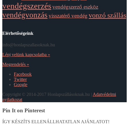
vendégszerzés
vendégszerző eszköz
vendégvonzás
vonzó szállás
visszatérő vendég
Elérhetőségeink
info@honlapszallasoknak.hu
Lépj velünk kapcsolatba »
Megrendelés »
Facebook
Twitter
Google
Copyright © 2014-2017 Honlapszállásoknak.hu |
Adatvédelmi
nyilatkozat
Pin It on Pinterest
ÍGY KÉSZÍTS ELLENÁLLHATATLAN AJÁNLATOT!