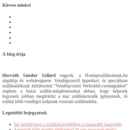
Kövess minket
A blog írója
Horváth Sándor Szilárd
vagyok, a Honlapszállásoknak.hu
alapítója és webdesignere. Vendégszerző tippekkel, és speciálisan
szállásadóknak kifejlesztett "Vendégvonzó Weboldal-csomagokkal"
segítem a hazai szállás-tulajdonosokat abban, hogy képesek
legyenek jobban megfelelni a mai szálláskeresők igényeinek, és
ezáltal több vendéget tudjanak vonzani szállásaikba.
Legutóbbi bejegyzések
Így kerüld meg a szállásközvetítőket a magasabb haszonért
Szeretnél több pozitív értékelést? Itt egy egyszerű módja.