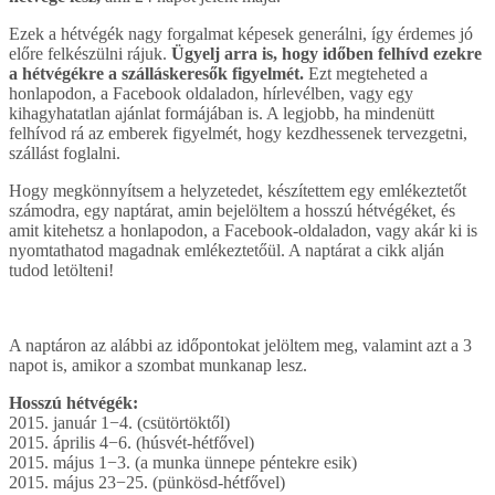
Ezek a hétvégék nagy forgalmat képesek generálni, így érdemes jó
előre felkészülni rájuk.
Ügyelj arra is, hogy időben felhívd ezekre
a hétvégékre a szálláskeresők figyelmét.
Ezt megteheted a
honlapodon, a Facebook oldaladon, hírlevélben, vagy egy
kihagyhatatlan ajánlat formájában is. A legjobb, ha mindenütt
felhívod rá az emberek figyelmét, hogy kezdhessenek tervezgetni,
szállást foglalni.
Hogy megkönnyítsem a helyzetedet, készítettem egy emlékeztetőt
számodra, egy naptárat, amin bejelöltem a hosszú hétvégéket, és
amit kitehetsz a honlapodon, a Facebook-oldaladon, vagy akár ki is
nyomtathatod magadnak emlékeztetőül. A naptárat a cikk alján
tudod letölteni!
A naptáron az alábbi az időpontokat jelöltem meg, valamint azt a 3
napot is, amikor a szombat munkanap lesz.
Hosszú hétvégék:
2015. január 1−4. (csütörtöktől)
2015. április 4−6. (húsvét-hétfővel)
2015. május 1−3. (a munka ünnepe péntekre esik)
2015. május 23−25. (pünkösd-hétfővel)