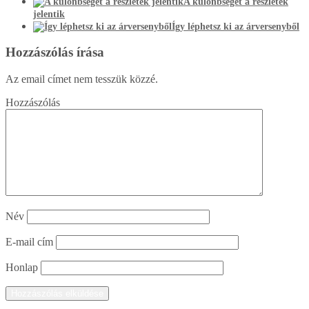
A különbséget a részletek
jelentik
Így léphetsz ki az árversenyből
Hozzászólás írása
Az email címet nem tesszük közzé.
Hozzászólás
Név
E-mail cím
Honlap