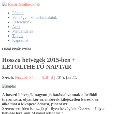
Főoldal
Vendégvonzó weboldalaink
Referenciák
Árak
Megrendelés
Tippek
Kapcsolat
Oldal kiválasztása
Hosszú hétvégék 2015-ben +
LETÖLTHETŐ NAPTÁR
Szerző:
Horváth Sándor Szilárd
|
2015. jan 22.
A hosszú hétvégék nagyon jó hatással vannak a belföldi
turizmusra, olyankor az emberek kifejezetten keresik az
alkalmat a kikapcsolódásra, pihenésre.
Szerencsére idén is lesz jó pár ilyen hétvégénk. Összesen
7 ilyen
hétvége lesz,
ami 24 napot jelent majd.