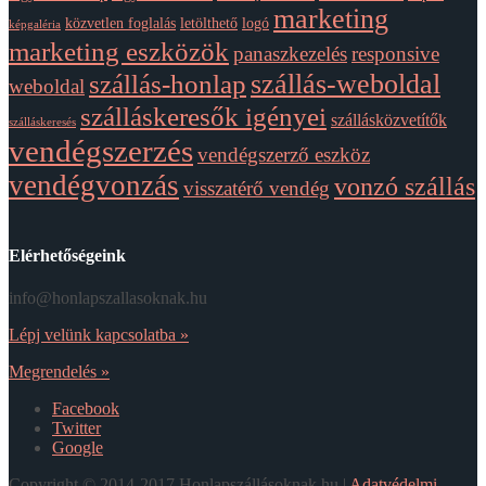
marketing
közvetlen foglalás
letölthető
logó
képgaléria
marketing eszközök
panaszkezelés
responsive
szállás-weboldal
szállás-honlap
weboldal
szálláskeresők igényei
szállásközvetítők
szálláskeresés
vendégszerzés
vendégszerző eszköz
vendégvonzás
vonzó szállás
visszatérő vendég
Elérhetőségeink
info@honlapszallasoknak.hu
Lépj velünk kapcsolatba »
Megrendelés »
Facebook
Twitter
Google
Copyright © 2014-2017 Honlapszállásoknak.hu |
Adatvédelmi