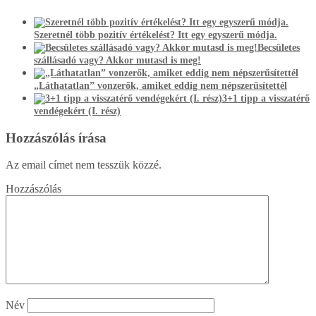
Szeretnél több pozitív értékelést? Itt egy egyszerű módja.
Becsületes
szállásadó vagy? Akkor mutasd is meg!
„Láthatatlan” vonzerők, amiket eddig nem népszerűsítettél
3+1 tipp a visszatérő
vendégekért (I. rész)
Hozzászólás írása
Az email címet nem tesszük közzé.
Hozzászólás
Név