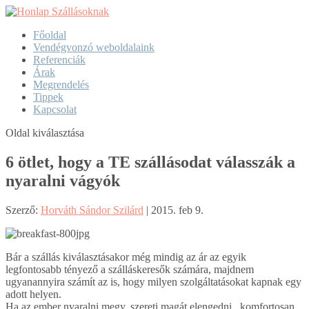
Főoldal
Vendégvonzó weboldalaink
Referenciák
Árak
Megrendelés
Tippek
Kapcsolat
Oldal kiválasztása
6 ötlet, hogy a TE szállásodat válasszák a
nyaralni vágyók
Szerző:
Horváth Sándor Szilárd
|
2015. feb 9.
Bár a szállás kiválasztásakor még mindig az ár az egyik
legfontosabb tényező a szálláskeresők számára, majdnem
ugyanannyira számít az is, hogy milyen szolgáltatásokat kapnak egy
adott helyen.
Ha az ember nyaralni megy, szereti magát elengedni, komfortosan