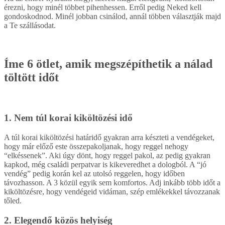
érezni, hogy minél többet pihenhessen. Erről pedig Neked kell
gondoskodnod. Minél jobban csinálod, annál többen választják majd
a Te szállásodat.
Íme 6 ötlet, amik megszépíthetik a nálad
töltött időt
1. Nem túl korai kiköltözési idő
A túl korai kiköltözési határidő gyakran arra készteti a vendégeket,
hogy már előző este összepakoljanak, hogy reggel nehogy
“elkéssenek”. Aki úgy dönt, hogy reggel pakol, az pedig gyakran
kapkod, még családi perpatvar is kikeveredhet a dologból. A “jó
vendég” pedig korán kel az utolsó reggelen, hogy időben
távozhasson. A 3 közül egyik sem komfortos. Adj inkább több időt a
kiköltözésre, hogy vendégeid vidáman, szép emlékekkel távozzanak
tőled.
2. Elegendő közös helyiség