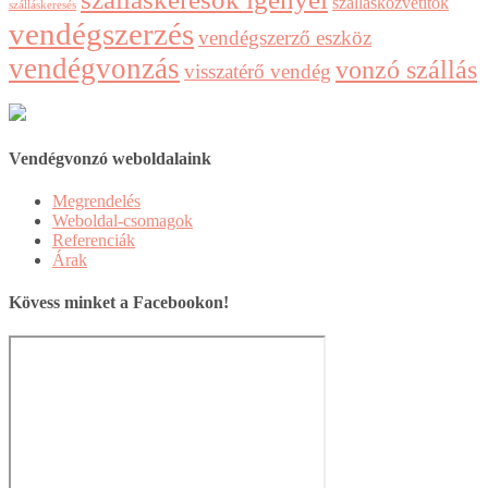
szállásközvetítők
szálláskeresés
vendégszerzés
vendégszerző eszköz
vendégvonzás
vonzó szállás
visszatérő vendég
Vendégvonzó weboldalaink
Megrendelés
Weboldal-csomagok
Referenciák
Árak
Kövess minket a Facebookon!