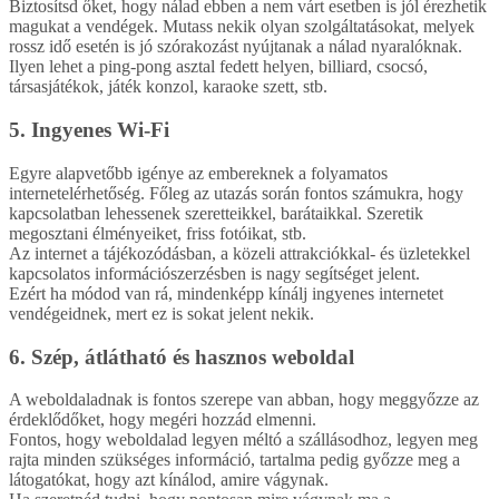
Biztosítsd őket, hogy nálad ebben a nem várt esetben is jól érezhetik
magukat a vendégek. Mutass nekik olyan szolgáltatásokat, melyek
rossz idő esetén is jó szórakozást nyújtanak a nálad nyaralóknak.
Ilyen lehet a ping-pong asztal fedett helyen, billiard, csocsó,
társasjátékok, játék konzol, karaoke szett, stb.
5. Ingyenes Wi-Fi
Egyre alapvetőbb igénye az embereknek a folyamatos
internetelérhetőség. Főleg az utazás során fontos számukra, hogy
kapcsolatban lehessenek szeretteikkel, barátaikkal. Szeretik
megosztani élményeiket, friss fotóikat, stb.
Az internet a tájékozódásban, a közeli attrakciókkal- és üzletekkel
kapcsolatos információszerzésben is nagy segítséget jelent.
Ezért ha módod van rá, mindenképp kínálj ingyenes internetet
vendégeidnek, mert ez is sokat jelent nekik.
6. Szép, átlátható és hasznos weboldal
A weboldaladnak is fontos szerepe van abban, hogy meggyőzze az
érdeklődőket, hogy megéri hozzád elmenni.
Fontos, hogy weboldalad legyen méltó a szállásodhoz, legyen meg
rajta minden szükséges információ, tartalma pedig győzze meg a
látogatókat, hogy azt kínálod, amire vágynak.