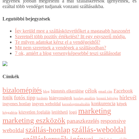
legyenek jobban megfelelni a mai szálláskeresők igényeinek, és
ezáltal több vendéget tudjanak vonzani szállásaikba.
Legutóbbi bejegyzések
Így kerüld meg a szállásközvetítőket a magasabb haszonért
Szeretnél több pozitív értékelést? Itt egy egyszerű módja.
Te milyen adatokat kérsz el a vendégeidtől?
Mit nem szeretnek a vendégek a szállásodban?
7 ok, amiért a blog versenyképesebbé teszi szállásodat
Címkék
bizalomépítés
célok
Facebook
büntetés elkerülése
blog
email cím
fotós tipp
hírlevél
fotók
hiányosságok
hirdetés
honlap-analízis
hosszú hétvége
konkurencia
ingyenes honlap
ingyen weboldal
képek
keresőoptimalizálás
marketing
közvetlen foglalás
letölthető
logó
képgaléria
marketing eszközök
panaszkezelés
responsive
szállás-weboldal
szállás-honlap
weboldal
szálláskeresők igényei