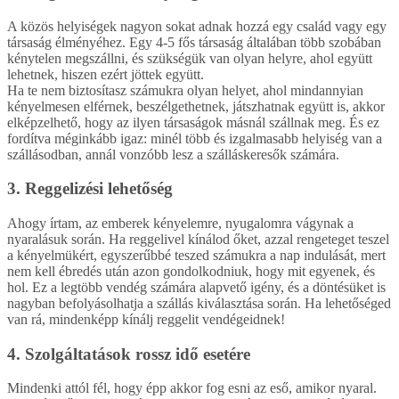
A közös helyiségek nagyon sokat adnak hozzá egy család vagy egy
társaság élményéhez. Egy 4-5 fős társaság általában több szobában
kénytelen megszállni, és szükségük van olyan helyre, ahol együtt
lehetnek, hiszen ezért jöttek együtt.
Ha te nem biztosítasz számukra olyan helyet, ahol mindannyian
kényelmesen elférnek, beszélgethetnek, játszhatnak együtt is, akkor
elképzelhető, hogy az ilyen társaságok másnál szállnak meg. És ez
fordítva méginkább igaz: minél több és izgalmasabb helyiség van a
szállásodban, annál vonzóbb lesz a szálláskeresők számára.
3. Reggelizési lehetőség
Ahogy írtam, az emberek kényelemre, nyugalomra vágynak a
nyaralásuk során. Ha reggelivel kínálod őket, azzal rengeteget teszel
a kényelmükért, egyszerűbbé teszed számukra a nap indulását, mert
nem kell ébredés után azon gondolkodniuk, hogy mit egyenek, és
hol. Ez a legtöbb vendég számára alapvető igény, és a döntésüket is
nagyban befolyásolhatja a szállás kiválasztása során. Ha lehetőséged
van rá, mindenképp kínálj reggelit vendégeidnek!
4. Szolgáltatások rossz idő esetére
Mindenki attól fél, hogy épp akkor fog esni az eső, amikor nyaral.