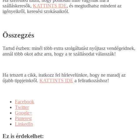
Ha szeretnéd tudni, hogy pontosan mire vágynak ma a
szálláskeresők,
KATTINTS IDE
, és megtudhatsz mindent az
igényeikről, keresési szokásaikról.
Összegzés
Tartsd észben: minél több extra szolgáltatást nyújtasz vendégeidnek,
annál több okot adsz arra, hogy a te szállásodat válasszák!
Ha tetszett a cikk, iratkozz fel hírlevelünkre, hogy ne maradj az
újabb tippjeinkről.
KATTINTS IDE
a feliratkozáshoz!
Facebook
Twitter
Google+
Pinterest
LinkedIn
Ez is érdekelhet: