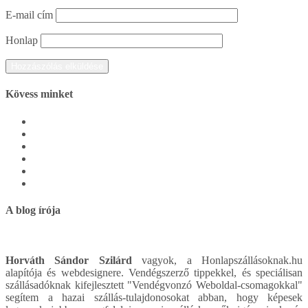
E-mail cím
Honlap
Kövess minket
A blog írója
Horváth Sándor Szilárd
vagyok, a Honlapszállásoknak.hu
alapítója és webdesignere. Vendégszerző tippekkel, és speciálisan
szállásadóknak kifejlesztett "Vendégvonzó Weboldal-csomagokkal"
segítem a hazai szállás-tulajdonosokat abban, hogy képesek