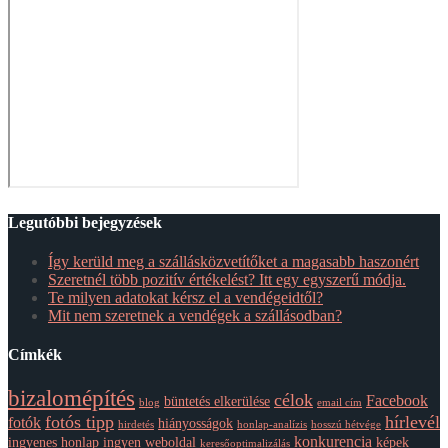
Legutóbbi bejegyzések
Így kerüld meg a szállásközvetítőket a magasabb haszonért
Szeretnél több pozitív értékelést? Itt egy egyszerű módja.
Te milyen adatokat kérsz el a vendégeidtől?
Mit nem szeretnek a vendégek a szállásodban?
Címkék
bizalomépítés
célok
Facebook
büntetés elkerülése
blog
email cím
fotós tipp
hírlevél
fotók
hiányosságok
hirdetés
honlap-analízis
hosszú hétvége
konkurencia
ingyenes honlap
ingyen weboldal
képek
keresőoptimalizálás